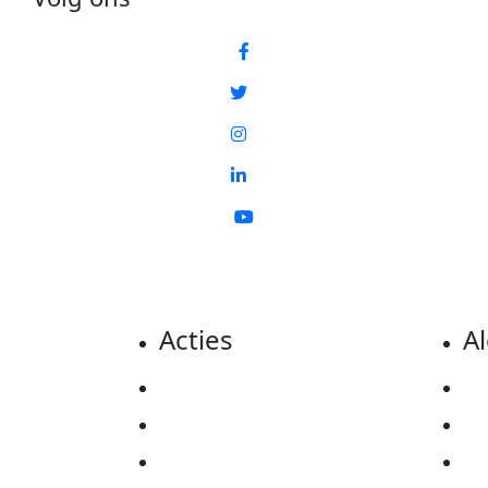
Acties
A
Actiematerialen
Pr
Evenementen
Co
Kom in actie
Al