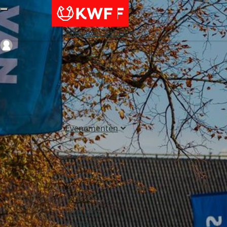
Alles over acties
Login
Evenementen
Over ons
Contact