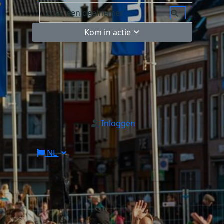
Kom in actie
Inloggen
NL