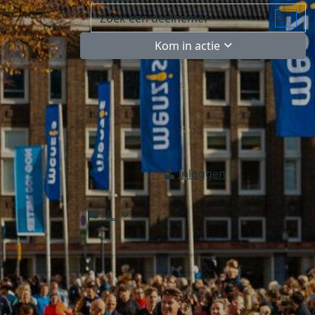
Kom in actie
Inloggen
NL