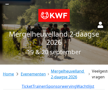
Mergelheuvelland 2-daagse
2026
19 & 20 september
Mergelheuvelland 
Veelgest
Evenementen
2-daagse 2026
vragen
Deelname
Ticket
Trainen
Sponsorwerving
Wachtlijst
add_circle
add_circle