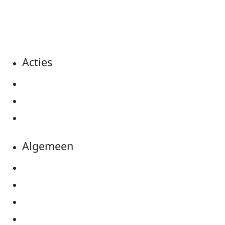
dat event en haal je hier ook het minimale
sponsorbedrag op.
Acties
Actiematerialen
Evenementen
Kom in actie
Algemeen
Privacyverklaring
Cookie instellingen
Algemene voorwaarden
Over KWF Kankerbestrijding