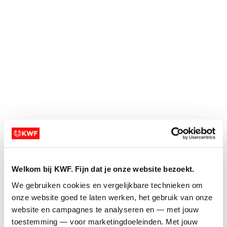
add_circle_outline
add_circle_outline
remove_circle_outline
remove_circle_outline
expand_more
expand_more
Ja, dat kunnen we aanpassen. Stuur ons even
een mailtje via rentegenkanker@kwf.nl.
add_circle
add_circle
remove_circle
remove_circle
expand_circle_down
expand_circle_down
Ik heb 500 euro
expand_circle_down
expand_circle_down
opgehaald, wat nu?
add
add
Welkom bij KWF. Fijn dat je onze website bezoekt.
add_circle_outline
add_circle_outline
We gebruiken cookies en vergelijkbare technieken om 
onze website goed te laten werken, het gebruik van onze 
remove_circle_outline
remove_circle_outline
website en campagnes te analyseren en — met jouw 
expand_more
expand_more
toestemming — voor marketingdoeleinden. Met jouw 