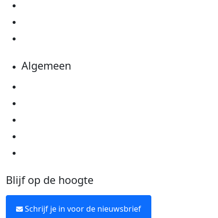
Actiematerialen
Evenementen
Kom in actie
Algemeen
Privacyverklaring
Cookie instellingen
Algemene voorwaarden
Over KWF Kankerbestrijding
Neem contact op
Blijf op de hoogte
Schrijf je in voor de nieuwsbrief