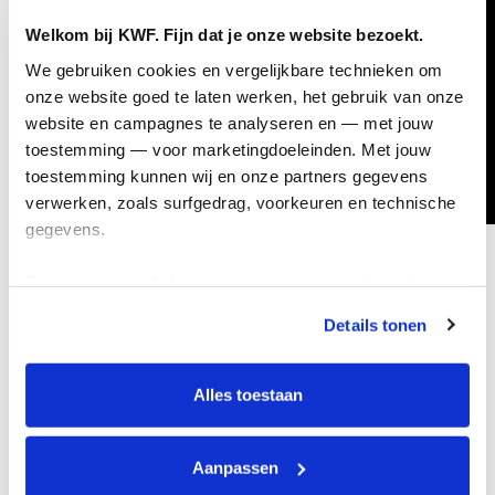
Welkom bij KWF. Fijn dat je onze website bezoekt.
We gebruiken cookies en vergelijkbare technieken om 
onze website goed te laten werken, het gebruik van onze 
website en campagnes te analyseren en — met jouw 
toestemming — voor marketingdoeleinden. Met jouw 
toestemming kunnen wij en onze partners gegevens 
verwerken, zoals surfgedrag, voorkeuren en technische 
gegevens.
Deze gegevens helpen ons om campagnes te meten, 
prestaties te verbeteren en relevante KWF-content te 
Details tonen
tonen. Je kunt je toestemming op elk moment wijzigen of 
intrekken via Cookie instellingen onderaan de pagina. De 
lijst met cookies is te vinden in het tabblad “details”.
Alles toestaan
Aanpassen