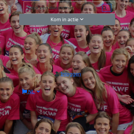
Kom in actie
Inloggen
NL