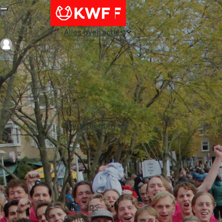
Alles over acties
Login
Evenementen
Over ons
Contact