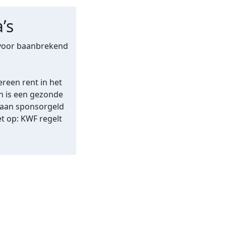
’s
 voor baanbrekend
reen rent in het
en is een gezonde
 aan sponsorgeld
et op: KWF regelt