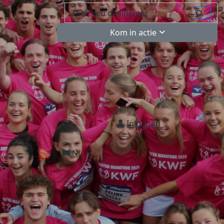
Kom in actie
Inloggen
NL