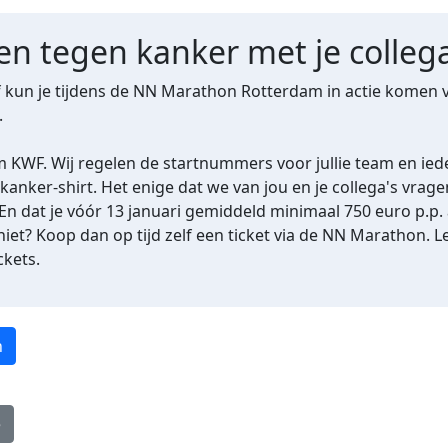
en tegen kanker met je collega
f kun je tijdens de NN Marathon Rotterdam in actie komen
.
KWF. Wij regelen de startnummers voor jullie team en iede
kanker-shirt. Het enige dat we van jou en je collega's vrag
 En dat je
vóór 13 januari gemiddeld
minimaal 750 euro p.p.
niet? Koop dan op tijd zelf een ticket via de NN Marathon
. L
ckets.
n
e