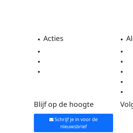
Acties
A
Actiematerialen
Pr
Evenementen
Co
Kom in actie
Al
Ov
Ne
Blijf op de hoogte
Vol
Schrijf je in voor de
nieuwsbrief