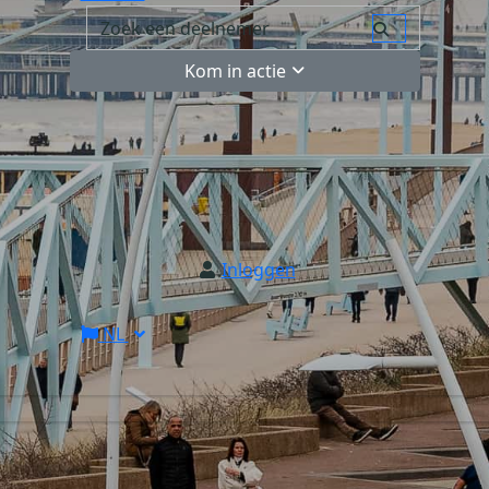
Kom in actie
Inloggen
NL