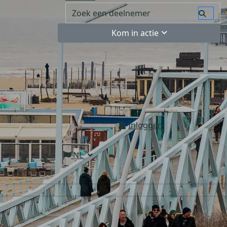
Kom in actie
Inloggen
NL