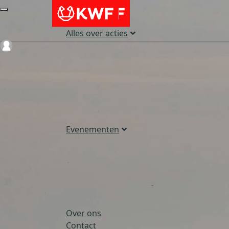
Alles over acties
Login
Evenementen
Over ons
Contact