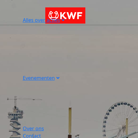
Alles over acties
Evenementen
Over ons
Contact