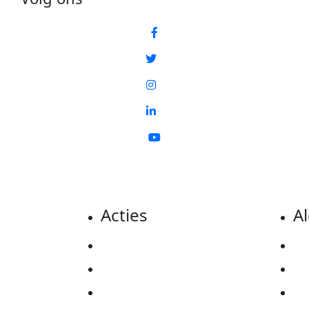
Acties
A
Actiematerialen
Pr
Evenementen
Co
Kom in actie
Al