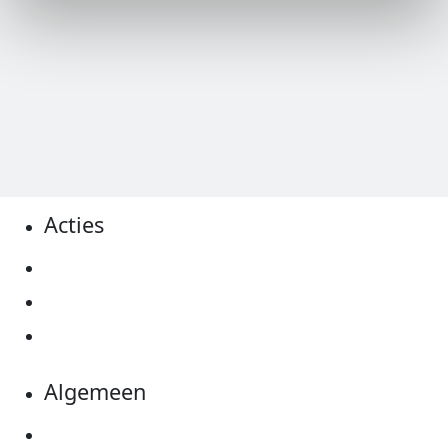
Acties
Actiematerialen
Evenementen
Kom in actie
Algemeen
Privacyverklaring