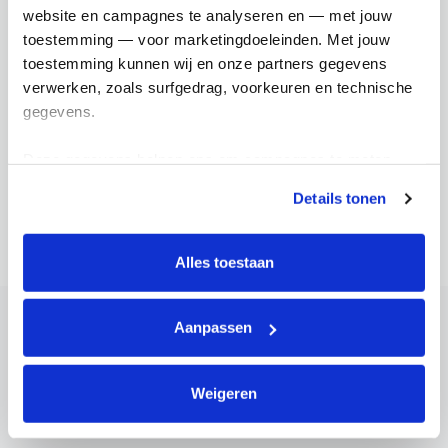
Zoek een deelnemer
website en campagnes te analyseren en — met jouw 
toestemming — voor marketingdoeleinden. Met jouw 
toestemming kunnen wij en onze partners gegevens 
verwerken, zoals surfgedrag, voorkeuren en technische 
Search
gegevens.
Deze gegevens helpen ons om campagnes te meten, 
prestaties te verbeteren en relevante KWF-content te 
Details tonen
tonen. Je kunt je toestemming op elk moment wijzigen of 
intrekken via Cookie instellingen onderaan de pagina. De 
lijst met cookies is te vinden in het tabblad “details”.
Alles toestaan
Wall of fame
Aanpassen
Weigeren
Top rijders
Top teams