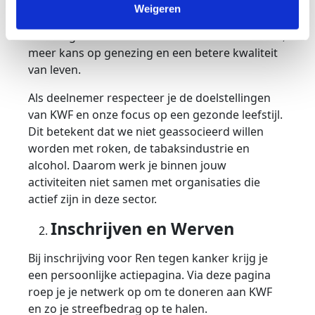
Als deelnemer ben je ambassadeur voor KWF.
Weigeren
Het is dan ook belangrijk dat je bij deelname
rekening houdt met onze missie: minder kanker,
meer kans op genezing en een betere kwaliteit
van leven.
Als deelnemer respecteer je de doelstellingen
van KWF en onze focus op een gezonde leefstijl.
Dit betekent dat we niet geassocieerd willen
worden met roken, de tabaksindustrie en
alcohol. Daarom werk je binnen jouw
activiteiten niet samen met organisaties die
actief zijn in deze sector.
Inschrijven en Werven
Bij inschrijving voor Ren tegen kanker krijg je
een persoonlijke actiepagina. Via deze pagina
roep je je netwerk op om te doneren aan KWF
en zo je streefbedrag op te halen.