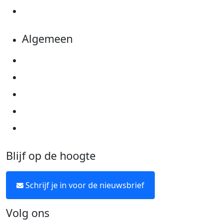
Kom in actie
Algemeen
Privacyverklaring
Cookie instellingen
Algemene voorwaarden
Over KWF Kankerbestrijding
Neem contact op
Blijf op de hoogte
Schrijf je in voor de nieuwsbrief
Volg ons