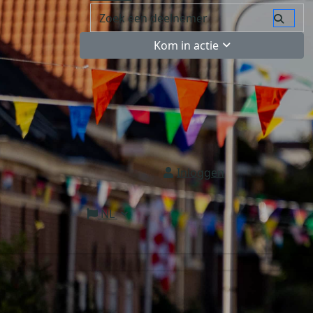
Kom in actie
Inloggen
NL