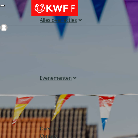
Alles over acties
Login
Evenementen
Over ons
Contact