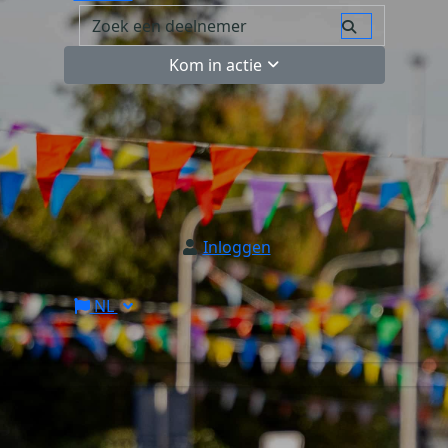
Kom in actie
Inloggen
NL