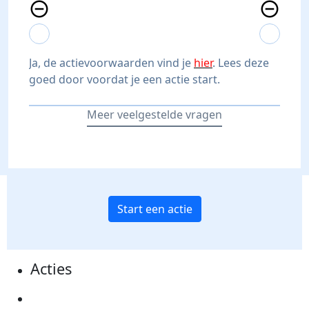
remove_circle_outline
remove_circle_outline
expand_more
expand_less
expand_more
expand_less
Ja, de actievoorwaarden vind je
hier
. Lees deze
goed door voordat je een actie start.
Meer veelgestelde vragen
Start een actie
Acties
Actiematerialen