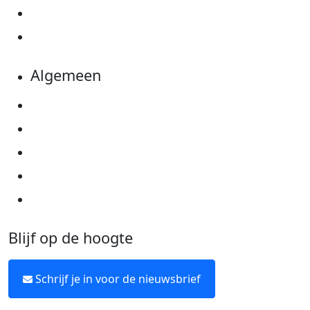
Evenementen
Kom in actie
Algemeen
Privacyverklaring
Cookie instellingen
Algemene voorwaarden
Over KWF Kankerbestrijding
Neem contact op
Blijf op de hoogte
Schrijf je in voor de nieuwsbrief