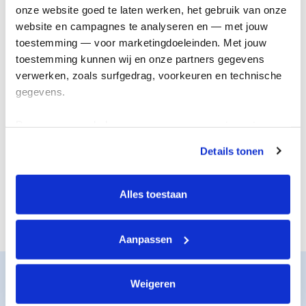
onderzoek
genezing
onze website goed te laten werken, het gebruik van onze 
website en campagnes te analyseren en — met jouw 
toestemming — voor marketingdoeleinden. Met jouw 
toestemming kunnen wij en onze partners gegevens 
verwerken, zoals surfgedrag, voorkeuren en technische 
gegevens.
Deze gegevens helpen ons om campagnes te meten, 
prestaties te verbeteren en relevante KWF-content te 
Details tonen
tonen. Je kunt je toestemming op elk moment wijzigen of 
De juiste steun
Nieuwe
intrekken via Cookie instellingen onderaan de pagina. De 
voor iedereen
behandelingen
lijst met cookies is te vinden in het tabblad “details”.
Alles toestaan
Aanpassen
Zo werkt het
Weigeren