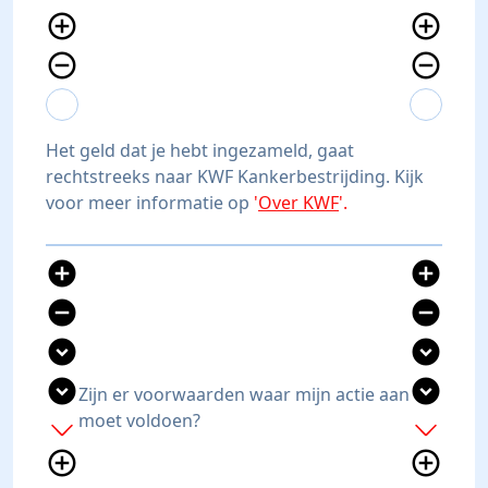
add_circle_outline
add_circle_outline
remove_circle_outline
remove_circle_outline
expand_more
expand_less
expand_more
expand_less
Het geld dat je hebt ingezameld, gaat
rechtstreeks naar KWF Kankerbestrijding. Kijk
voor meer informatie op
'
Over KWF
'.
add_circle
add_circle
remove_circle
remove_circle
expand_circle_down
expand_circle_down
expand_circle_down
expand_circle_down
Zijn er voorwaarden waar mijn actie aan
moet voldoen?
add
add
add_circle_outline
add_circle_outline