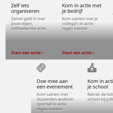
Zelf iets
Kom in actie met
organiseren
je bedrijf
Zamel geld in met
Kom samen met je
jouw eigen,
collega’s in actie
zelfbedachte actie.
tegen kanker.
Start een actie
Start een actie
Doe mee aan
Kom in act
een evenement
je school
Kom samen met
Betrek de he
duizenden anderen
school bij jull
sportief in actie
tegen kanker.