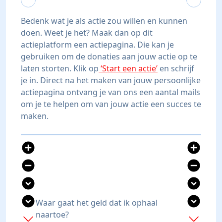
Bedenk wat je als actie zou willen en kunnen
doen. Weet je het? Maak dan op dit
actieplatform een actiepagina. Die kan je
gebruiken om de donaties aan jouw actie op te
laten storten. Klik op
‘Start een actie’
en schrijf
je in. Direct na het maken van jouw persoonlijke
actiepagina ontvang je van ons een aantal mails
om je te helpen om van jouw actie een succes te
maken.
add_circle
add_circle
remove_circle
remove_circle
expand_circle_down
expand_circle_down
expand_circle_down
expand_circle_down
Waar gaat het geld dat ik ophaal
naartoe?
add
add