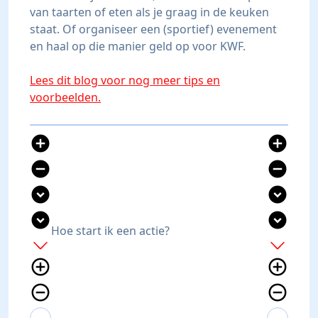
van taarten of eten als je graag in de keuken
staat. Of organiseer een (sportief) evenement
en haal op die manier geld op voor KWF.
Lees dit blog voor nog meer tips en
voorbeelden.
add_circle
add_circle
remove_circle
remove_circle
expand_circle_down
expand_circle_down
expand_circle_down
expand_circle_down
Hoe start ik een actie?
add
add
add_circle_outline
add_circle_outline
remove_circle_outline
remove_circle_outline
expand_more
expand_less
expand_more
expand_less