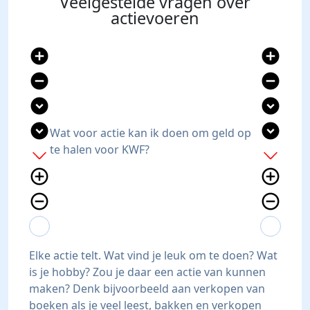
Veelgestelde vragen over
actievoeren
add_circle
add_circle
remove_circle
remove_circle
expand_circle_down
expand_circle_down
expand_circle_down
expand_circle_down
Wat voor actie kan ik doen om geld op
te halen voor KWF?
add
add
add_circle_outline
add_circle_outline
remove_circle_outline
remove_circle_outline
expand_more
expand_less
expand_more
expand_less
Elke actie telt. Wat vind je leuk om te doen? Wat
is je hobby? Zou je daar een actie van kunnen
maken? Denk bijvoorbeeld aan verkopen van
boeken als je veel leest, bakken en verkopen