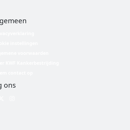
lgemeen
ivacyverklaring
okie instellingen
gemene voorwaarden
er KWF Kankerbestrijding
em contact op
g ons