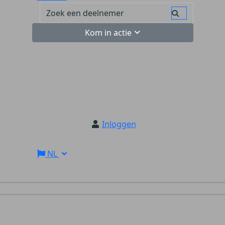
Kom in actie
Inloggen
NL