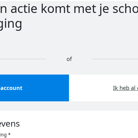
 in actie komt met je scho
ging
 account
Ik heb al
evens
ing *