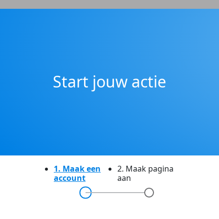
Start jouw actie
1. Maak een
2. Maak pagina
account
aan