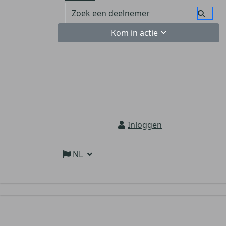
Kom in actie
Inloggen
NL