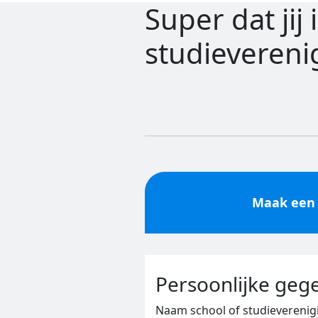
Super dat jij
studievereni
Maak een
Persoonlijke geg
Naam school of studieverenig