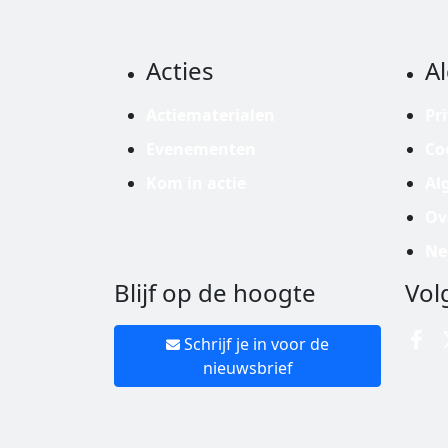
Acties
A
Actiematerialen
Pr
Evenementen
Co
Kom in actie
Al
Ov
Ne
Blijf op de hoogte
Vol
Schrijf je in voor de
nieuwsbrief