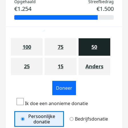
Opgehaald
Streefbedrag
€1.254
€1.500
100
75
50
25
15
Anders
Doneer
Ik doe een anonieme donatie
Persoonlijke
Bedrijfsdonatie
donatie