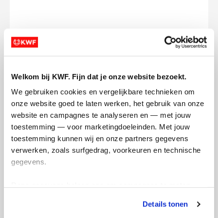
Opgehaald
Streefbedrag
€1.254
€1.500
Welkom bij KWF. Fijn dat je onze website bezoekt.
Doneer
Word lid van mijn team
We gebruiken cookies en vergelijkbare technieken om 
onze website goed te laten werken, het gebruik van onze 
website en campagnes te analyseren en — met jouw 
Updates
toestemming — voor marketingdoeleinden. Met jouw 
toestemming kunnen wij en onze partners gegevens 
verwerken, zoals surfgedrag, voorkeuren en technische 
gegevens.
Rickshaw Run India
Deze gegevens helpen ons om campagnes te meten, 
dinsdag 31 december 2024
prestaties te verbeteren en relevante KWF-content te 
Details tonen
tonen. Je kunt je toestemming op elk moment wijzigen of 
Namasté! 🙏. Jorrick, Michiel en Laurens