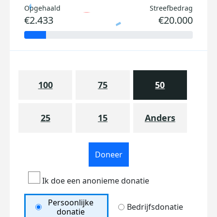
Opgehaald
Streefbedrag
€2.433
€20.000
100
75
50
25
15
Anders
Doneer
Ik doe een anonieme donatie
Persoonlijke
Bedrijfsdonatie
donatie