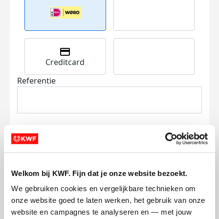
Creditcard
Referentie
Ik wil bijdragen aan de transactiekosten
Welkom bij KWF. Fijn dat je onze website bezoekt.
en betaal €0.75 extra.
We gebruiken cookies en vergelijkbare technieken om 
onze website goed te laten werken, het gebruik van onze 
Doneer nu
website en campagnes te analyseren en — met jouw 