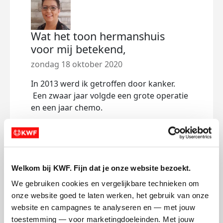
Wat het toon hermanshuis
Van 
voor mij betekend,
dond
zondag 18 oktober 2020
Giste
de ee
In 2013 werd ik getroffen door kanker.
Gewe
Een zwaar jaar volgde een grote operatie
en een jaar chemo.
Dee
In 2014 was er een open dag in het
THHuis. Daar zijn mijn man en ik gaan
kijken.
Fijn om mensen te leren kennnen die ook
Welkom bij KWF. Fijn dat je onze website bezoekt.
in het zelfde "schuitje" zaten. Die
We gebruiken cookies en vergelijkbare technieken om 
begrepen wat ik door maakte de pijn ,
onze website goed te laten werken, het gebruik van onze 
angst en verdriet.
website en campagnes te analyseren en — met jouw 
Begrijp mij niet verkeerd ons gezin had dit
toestemming — voor marketingdoeleinden. Met jouw 