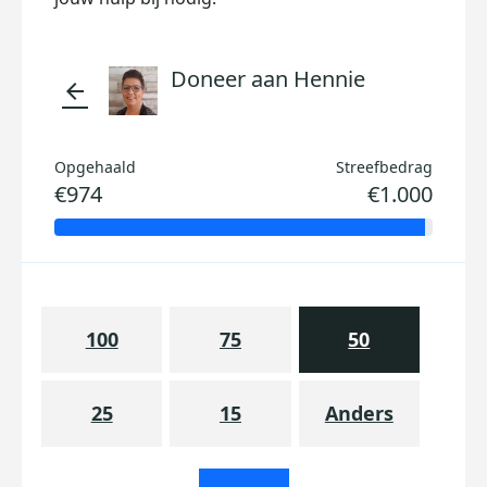
Doneer aan Hennie
arrow_back
Opgehaald
Streefbedrag
€974
€1.000
100
75
50
25
15
Anders