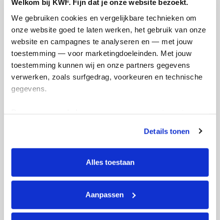
Welkom bij KWF. Fijn dat je onze website bezoekt.
We gebruiken cookies en vergelijkbare technieken om 
onze website goed te laten werken, het gebruik van onze 
website en campagnes te analyseren en — met jouw 
toestemming — voor marketingdoeleinden. Met jouw 
toestemming kunnen wij en onze partners gegevens 
verwerken, zoals surfgedrag, voorkeuren en technische 
Ik wil bijdragen aan de transactiekosten
gegevens.
Doneer nu
Deze gegevens helpen ons om campagnes te meten, 
prestaties te verbeteren en relevante KWF-content te 
Details tonen
tonen. Je kunt je toestemming op elk moment wijzigen of 
intrekken via Cookie instellingen onderaan de pagina. De 
lijst met cookies is te vinden in het tabblad “details”.
Alles toestaan
Opgehaald
Streefbedrag
€4.486
€3.750
Aanpassen
Doneer