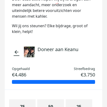
meer aandacht, meer onderzoek en
uiteindelijk betere vooruitzichten voor
mensen met kahler.
Wil jij ons steunen? Elke bijdrage, groot of
klein, helpt!
Doneer aan Keanu
arrow_back
Opgehaald
Streefbedrag
€4.486
€3.750
75
50
25