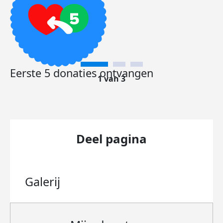
Eerste 5 donaties ontvangen
1 van 3
Deel pagina
Galerij