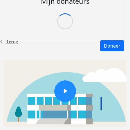
Mijn donateurs
Terug
Doneer