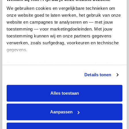
Smoy in het Noorderhuis
We gebruiken cookies en vergelijkbare technieken om 
donderdag 6 oktober 2022
onze website goed te laten werken, het gebruik van onze 
website en campagnes te analyseren en — met jouw 
toestemming — voor marketingdoeleinden. Met jouw 
toestemming kunnen wij en onze partners gegevens 
verwerken, zoals surfgedrag, voorkeuren en technische 
gegevens.
Deze gegevens helpen ons om campagnes te meten, 
prestaties te verbeteren en relevante KWF-content te 
Details tonen
tonen. Je kunt je toestemming op elk moment wijzigen of 
intrekken via Cookie instellingen onderaan de pagina. De 
lijst met cookies is te vinden in het tabblad “details”.
Alles toestaan
Aanpassen