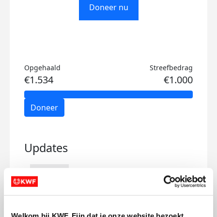
Doneer nu
Opgehaald
Streefbedrag
€1.534
€1.000
Doneer
Updates
Benefietconcert coverband
Welkom bij KWF. Fijn dat je onze website bezoekt.