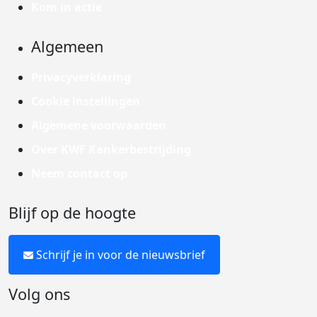
Kom in actie
Algemeen
Privacyverklaring
Cookie instellingen
Algemene voorwaarden
Over KWF Kankerbestrijding
Neem contact op
Blijf op de hoogte
Schrijf je in voor de nieuwsbrief
Volg ons