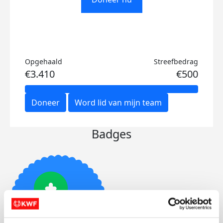
Opgehaald
Streefbedrag
€3.410
€500
Doneer
Word lid van mijn team
Badges