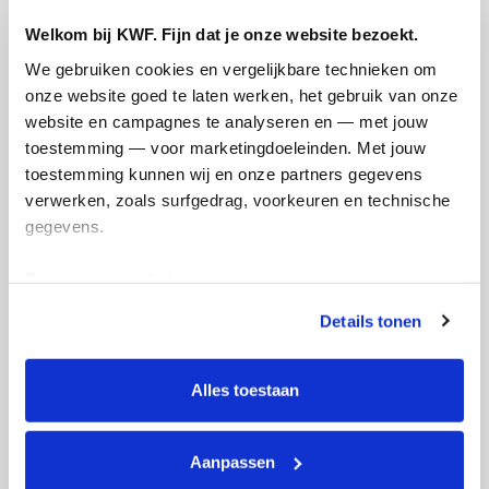
Welkom bij KWF. Fijn dat je onze website bezoekt.
We gebruiken cookies en vergelijkbare technieken om 
Foto’s toegevoegd
onze website goed te laten werken, het gebruik van onze 
website en campagnes te analyseren en — met jouw 
toestemming — voor marketingdoeleinden. Met jouw 
toestemming kunnen wij en onze partners gegevens 
verwerken, zoals surfgedrag, voorkeuren en technische 
gegevens.
Deze gegevens helpen ons om campagnes te meten, 
prestaties te verbeteren en relevante KWF-content te 
Actiepagina gemaakt
Details tonen
tonen. Je kunt je toestemming op elk moment wijzigen of 
intrekken via Cookie instellingen onderaan de pagina. De 
lijst met cookies is te vinden in het tabblad “details”.
Alles toestaan
Aanpassen