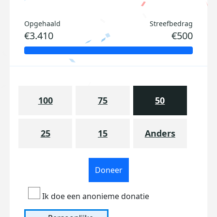
Opgehaald
Streefbedrag
€3.410
€500
100
75
50
25
15
Anders
Doneer
Ik doe een anonieme donatie