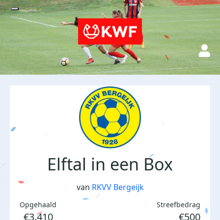
Elftal in een Box
van
RKVV Bergeijk
Opgehaald
Streefbedrag
€3.410
€500