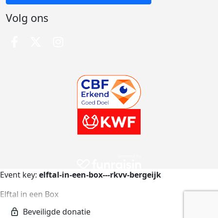
Volg ons
Event key:
elftal-in-een-box---rkvv-bergeijk
Elftal in een Box
elftal-in-een-box---rkvv-bergeijk