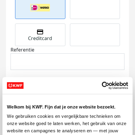
Creditcard
Referentie
Ik wil bijdragen aan de transactiekosten
Welkom bij KWF. Fijn dat je onze website bezoekt.
en betaal €0.75 extra.
We gebruiken cookies en vergelijkbare technieken om 
onze website goed te laten werken, het gebruik van onze 
Doneer nu
website en campagnes te analyseren en — met jouw 