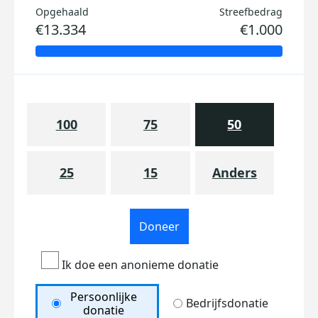
Opgehaald
Streefbedrag
€13.334
€1.000
100
75
50
25
15
Anders
Doneer
Ik doe een anonieme donatie
Persoonlijke
Bedrijfsdonatie
donatie