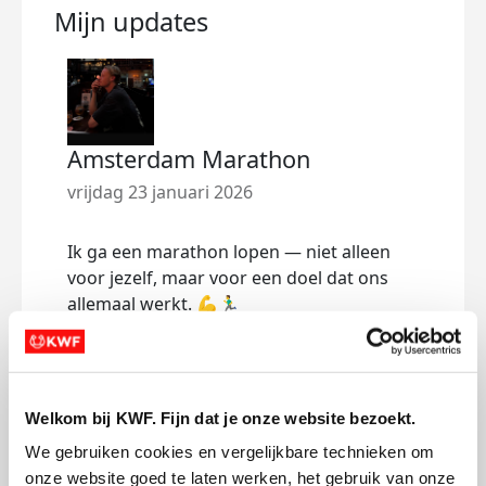
Mijn updates
Amsterdam Marathon
vrijdag 23 januari 2026
Ik ga een marathon lopen — niet alleen
voor jezelf, maar voor een doel dat ons
allemaal werkt. 💪🏃‍♂️
Ik ren voor KWF Kankerbestrijding. Want
laten we eerlijk zijn: we kennen allemaal
wel iemand die met kanker te maken heeft
Welkom bij KWF. Fijn dat je onze website bezoekt.
(gehad). Juist daarom wil ik in actie komen.
We gebruiken cookies en vergelijkbare technieken om 
Het wordt zwaar. 42,2 kilometer vol
onze website goed te laten werken, het gebruik van onze 