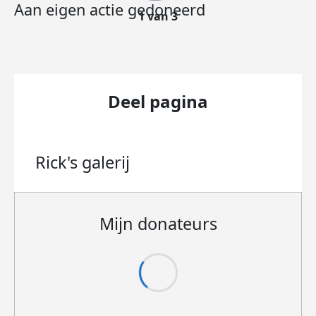
Aan eigen actie gedoneerd
1 van 3
Deel pagina
Rick's
galerij
Mijn donateurs