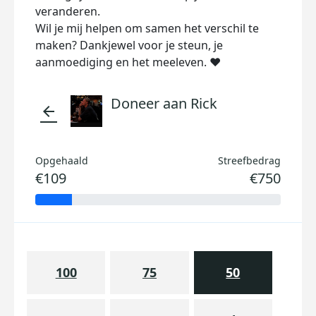
veranderen.
Wil je mij helpen om samen het verschil te
maken? Dankjewel voor je steun, je
aanmoediging en het meeleven. ❤️
Doneer aan Rick
arrow_back
Opgehaald
Streefbedrag
€109
€750
100
75
50