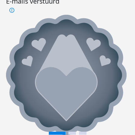
E-mails verstuurd