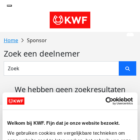
Sponsor
Zoek een deelnemer
We hebben geen zoekresultaten
gevonden
Acties
Welkom bij KWF. Fijn dat je onze website bezoekt.
Actiematerialen
We gebruiken cookies en vergelijkbare technieken om 
Evenementen