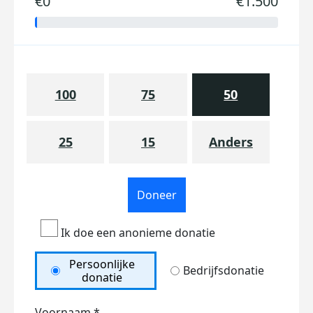
€0
€1.500
100
75
50
25
15
Anders
Doneer
Ik doe een anonieme donatie
Persoonlijke
Bedrijfsdonatie
donatie
Voornaam *