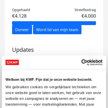
Opgehaald
Streefbedrag
€4.128
€4.000
Doneer
Word lid van mijn team
Updates
De eerste stap is gezet
Ik 
Welkom bij KWF. Fijn dat je onze website bezoekt.
We gebruiken cookies en vergelijkbare technieken om 
donderdag 25 september 2025
dins
onze website goed te laten werken, het gebruik van onze 
Heel eerlijk..
website en campagnes te analyseren en — met jouw 
42,2
Dit idee zat al lang in mijn hoofd. Maar
toestemming — voor marketingdoeleinden. Met jouw 