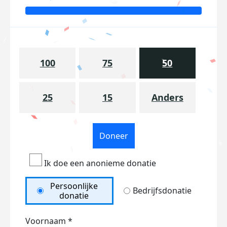
100
75
50
25
15
Anders
Doneer
Ik doe een anonieme donatie
Persoonlijke
Bedrijfsdonatie
donatie
Voornaam *