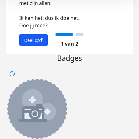
met zijn allen.
Ik kan het, dus ik doe het.
Doe jij mee?
Elke 
make
Deel op
1 van 2
Dee
Badges