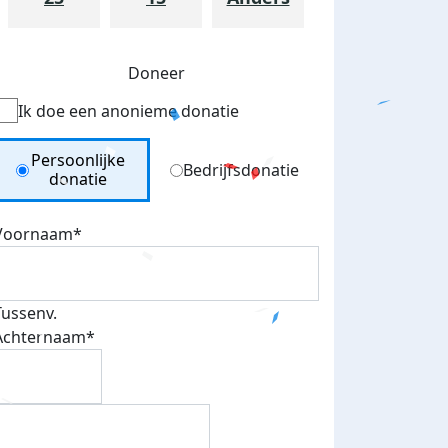
Doneer
Ik doe een anonieme donatie
Donation Type
Persoonlijke
Bedrijfsdonatie
donatie
Voornaam*
Tussenv.
Achternaam*