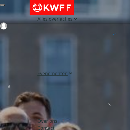
Alles over acties
Login
Evenementen
Over ons
Contact