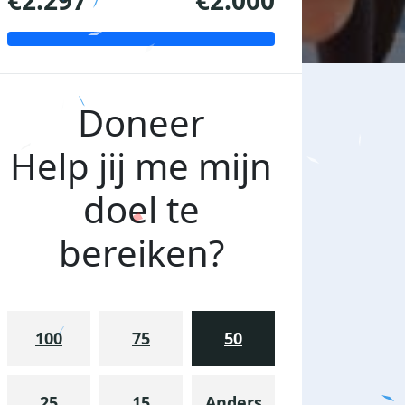
€2.297
€2.000
Doneer
Help jij me mijn
doel te
bereiken?
100
75
50
25
15
Anders