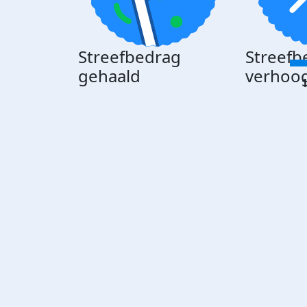
Streefbedrag
Streefb
gehaald
verhoo
1