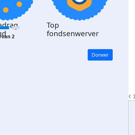
edrag
Top
gd
fondsenwerver
 van 2
Doneer