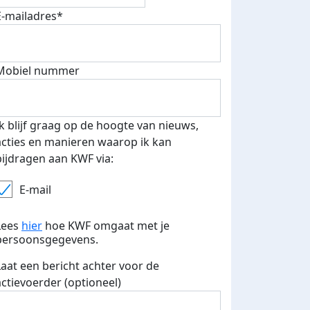
E-mailadres*
Mobiel nummer
Ik blijf graag op de hoogte van nieuws,
acties en manieren waarop ik kan
bijdragen aan KWF via:
E-mail
Lees
hier
hoe KWF omgaat met je
Eerste 5 donaties
persoonsgegevens.
eld op social
ontvangen
ia
Laat een bericht achter voor de
actievoerder (optioneel)