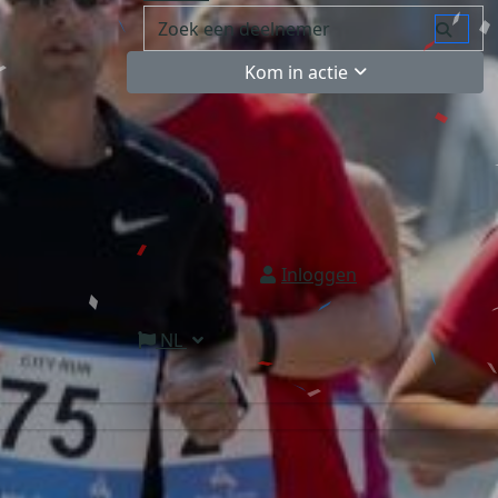
Kom in actie
Inloggen
NL