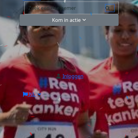
Kom in actie
Inloggen
NL