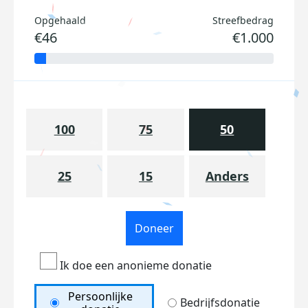
Opgehaald
Streefbedrag
€46
€1.000
100
75
50
25
15
Anders
Doneer
Ik doe een anonieme donatie
Persoonlijke
Bedrijfsdonatie