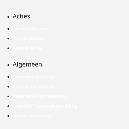
Acties
Actiematerialen
Evenementen
Kom in actie
Algemeen
Privacyverklaring
Cookie instellingen
Algemene voorwaarden
Over KWF Kankerbestrijding
Neem contact op