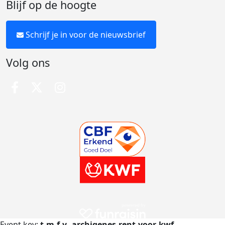
Blijf op de hoogte
Schrijf je in voor de nieuwsbrief
Volg ons
Event key:
t-m-f-v--archigenes-rent-voor-kwf