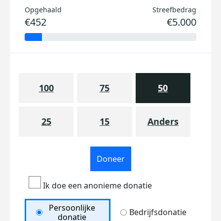
Opgehaald
Streefbedrag
€452
€5.000
100
75
50
25
15
Anders
Doneer
Ik doe een anonieme donatie
Persoonlijke
Bedrijfsdonatie
donatie