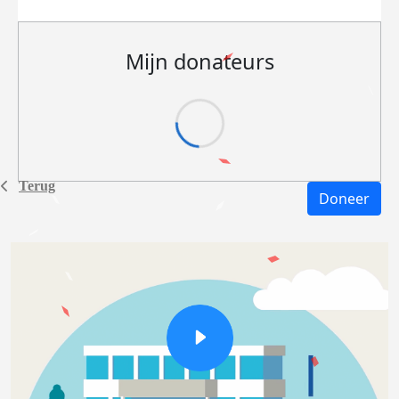
Mijn donateurs
Terug
Doneer