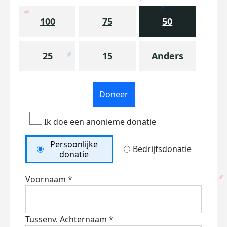
100
75
50
25
15
Anders
Doneer
Ik doe een anonieme donatie
Persoonlijke
Bedrijfsdonatie
donatie
Voornaam *
Tussenv.
Achternaam *