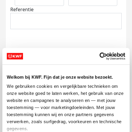
Referentie
Ik wil bijdragen aan de transactiekosten
en betaal €0.75 extra.
Welkom bij KWF. Fijn dat je onze website bezoekt.
Doneer nu
We gebruiken cookies en vergelijkbare technieken om 
onze website goed te laten werken, het gebruik van onze 
website en campagnes te analyseren en — met jouw 
toestemming — voor marketingdoeleinden. Met jouw 
toestemming kunnen wij en onze partners gegevens 
Opgehaald
Streefbedrag
verwerken, zoals surfgedrag, voorkeuren en technische 
€4.362
€4.000
gegevens.