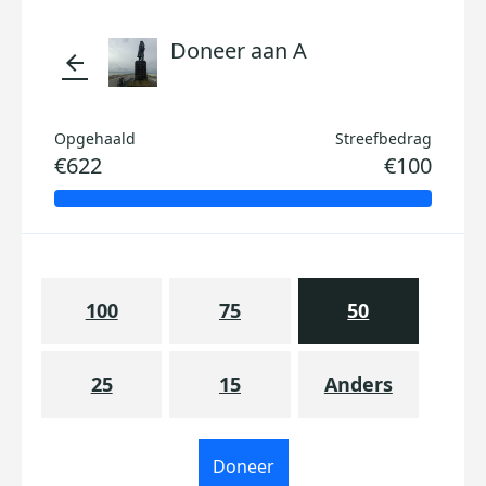
Doneer aan A
arrow_back
Opgehaald
Streefbedrag
€622
€100
100
75
50
25
15
Anders
Doneer