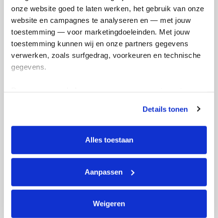
Volgende
onze website goed te laten werken, het gebruik van onze 
Volgende
website en campagnes te analyseren en — met jouw 
toestemming — voor marketingdoeleinden. Met jouw 
toestemming kunnen wij en onze partners gegevens 
verwerken, zoals surfgedrag, voorkeuren en technische 
gegevens.
Deze gegevens helpen ons om campagnes te meten, 
prestaties te verbeteren en relevante KWF-content te 
Details tonen
tonen. Je kunt je toestemming op elk moment wijzigen of 
Creditcard
intrekken via Cookie instellingen onderaan de pagina. De 
Referentie
lijst met cookies is te vinden in het tabblad “details”.
Alles toestaan
Aanpassen
Weigeren