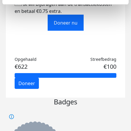
Ik wil bijdragen aan de transactiekosten
en betaal €0.75 extra.
Doneer nu
Opgehaald
Streefbedrag
€622
€100
Doneer
Badges