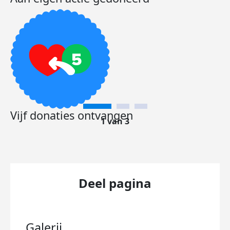
Vijf donaties ontvangen
1 van 3
Deel pagina
Galerij