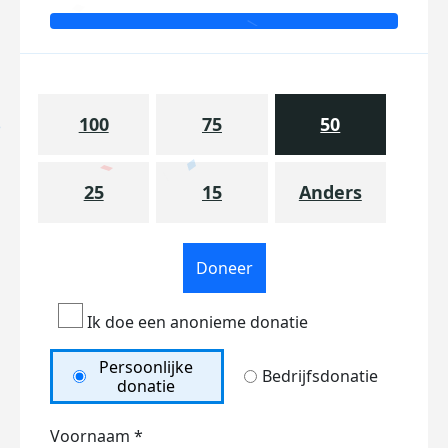
100
75
50
25
15
Anders
Doneer
Ik doe een anonieme donatie
Persoonlijke
Bedrijfsdonatie
donatie
Voornaam *