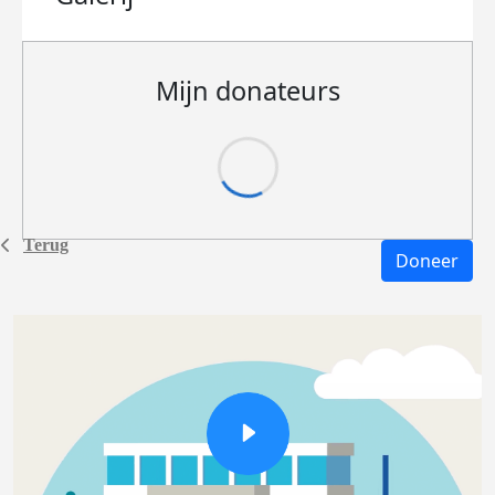
Mijn donateurs
Terug
Doneer