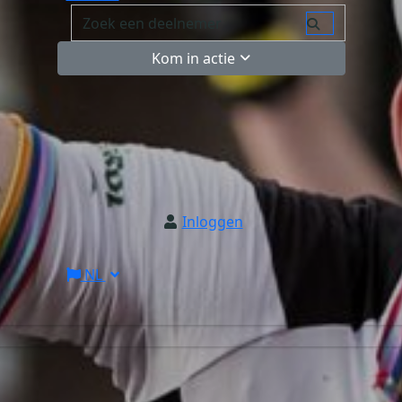
Kom in actie
Inloggen
NL