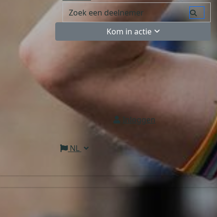
Kom in actie
Inloggen
NL