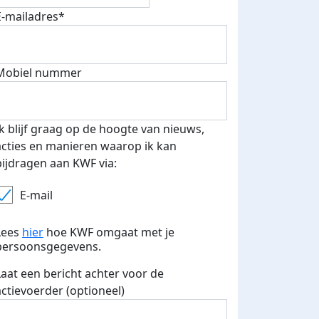
E-mailadres*
Nieuw op KWF
donderdag 13 januari 2022
Mobiel nummer
Nu ook deze KWF actiepagina gestart!
Deel op
Ik blijf graag op de hoogte van nieuws,
acties en manieren waarop ik kan
bijdragen aan KWF via:
E-mail
Lees
hier
hoe KWF omgaat met je
persoonsgegevens.
Laat een bericht achter voor de
actievoerder (optioneel)