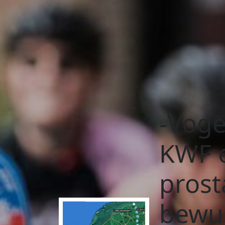
-Voge
KWF 
prost
bewus