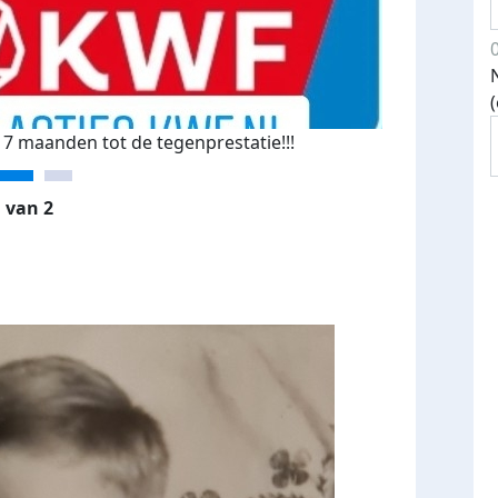
7 maanden tot de tegenprestatie!!!
 van 2