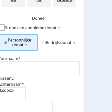
Doneer
Ik doe een anonieme donatie
Donation Type
Persoonlijke
Bedrijfsdonatie
donatie
Voornaam*
Tussenv.
Achternaam*
8.sdocx-