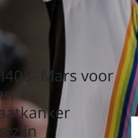
l408- Mars voor
en
aatkanker
tzijn