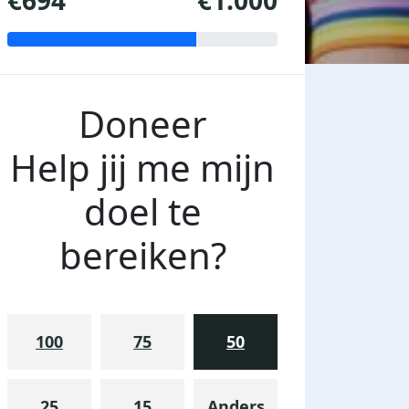
€694
€1.000
Doneer
Help jij me mijn
doel te
bereiken?
100
75
50
25
15
Anders