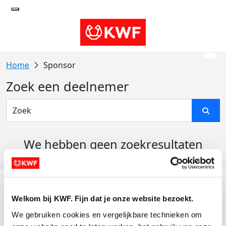
Sponsor
Zoek een deelnemer
We hebben geen zoekresultaten
gevonden
Acties
Welkom bij KWF. Fijn dat je onze website bezoekt.
Actiematerialen
We gebruiken cookies en vergelijkbare technieken om 
Evenementen