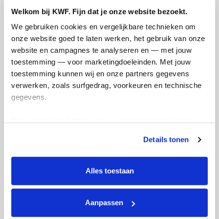
Welkom bij KWF. Fijn dat je onze website bezoekt.
Day 7
Day
We gebruiken cookies en vergelijkbare technieken om 
zaterdag 9 mei 2026
zate
onze website goed te laten werken, het gebruik van onze 
website en campagnes te analyseren en — met jouw 
toestemming — voor marketingdoeleinden. Met jouw 
toestemming kunnen wij en onze partners gegevens 
verwerken, zoals surfgedrag, voorkeuren en technische 
gegevens.
Deze gegevens helpen ons om campagnes te meten, 
prestaties te verbeteren en relevante KWF-content te 
Details tonen
tonen. Je kunt je toestemming op elk moment wijzigen of 
intrekken via Cookie instellingen onderaan de pagina. De 
lijst met cookies is te vinden in het tabblad “details”.
Alles toestaan
Aanpassen