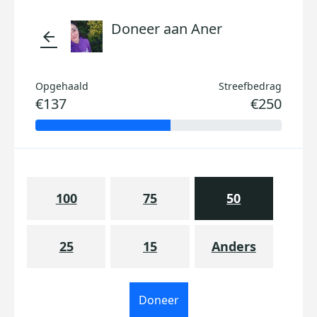
Doneer aan Aner
arrow_back
Opgehaald
Streefbedrag
€137
€250
100
75
50
25
15
Anders
Doneer