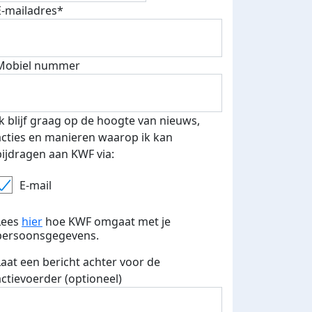
E-mailadres*
fondsenwerver
E-mails verstuurd
Mobiel nummer
Ik blijf graag op de hoogte van nieuws,
acties en manieren waarop ik kan
bijdragen aan KWF via:
E-mail
Lees
hier
hoe KWF omgaat met je
persoonsgegevens.
Laat een bericht achter voor de
actievoerder (optioneel)