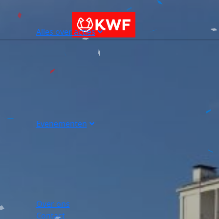
Alles over acties
Evenementen
Over ons
Contact