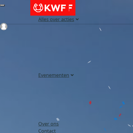
Alles over acties
Login
Evenementen
Over ons
Contact