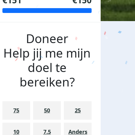
€151
€150
Doneer
Help jij me mijn
doel te
bereiken?
75
50
25
10
7.5
Anders