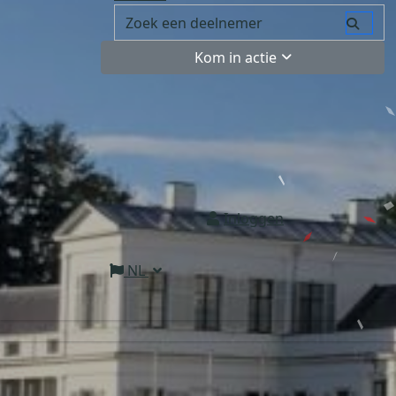
Kom in actie
Inloggen
NL