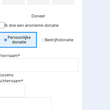
Doneer
Ik doe een anonieme donatie
Donation Type
Persoonlijke
Bedrijfsdonatie
donatie
Voornaam*
Tussenv.
Achternaam*