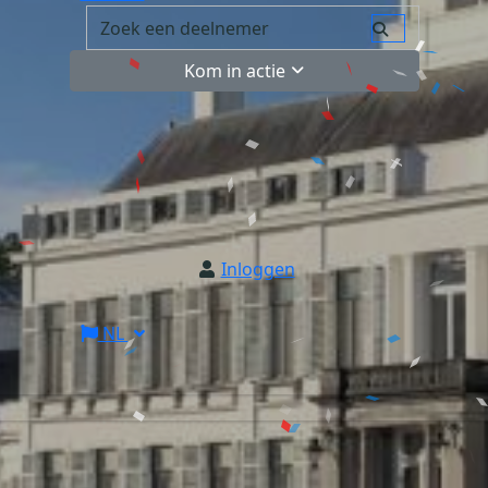
Kom in actie
Inloggen
NL