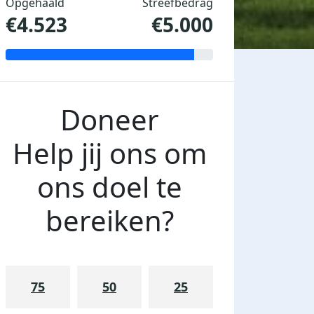
Opgehaald
Streefbedrag
€4.523
€5.000
Doneer
Help jij ons om
ons doel te
bereiken?
75
50
25