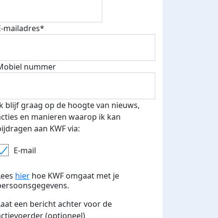
E-mailadres*
Mobiel nummer
Ik blijf graag op de hoogte van nieuws,
acties en manieren waarop ik kan
bijdragen aan KWF via:
E-mail
Lees
hier
hoe KWF omgaat met je
persoonsgegevens.
Laat een bericht achter voor de
actievoerder (optioneel)