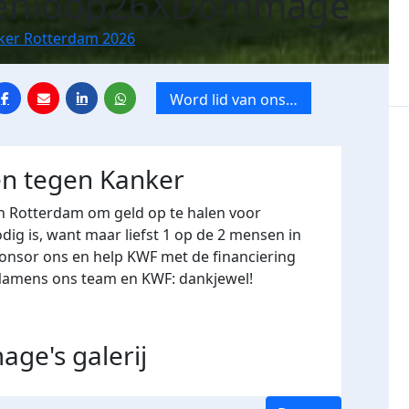
enloop26XDommage
nker Rotterdam 2026
Word lid van ons
team
en tegen Kanker
in Rotterdam
om geld op te halen voor
ig is, want maar liefst 1 op de 2 mensen in
ponsor ons en help KWF met de financiering
 Namens ons team en KWF: dankjewel!
age's
galerij