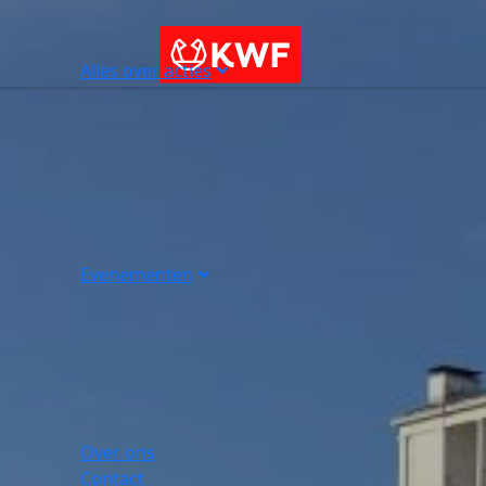
Alles over acties
Evenementen
Over ons
Contact