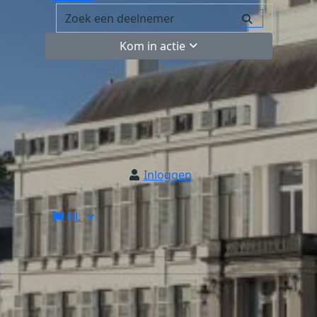
Kom in actie
Inloggen
NL