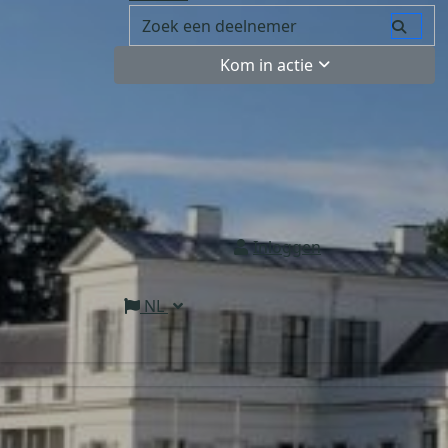
Kom in actie
Inloggen
NL