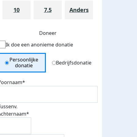
10
7.5
Anders
Doneer
Ik doe een anonieme donatie
Donation Type
Persoonlijke
Bedrijfsdonatie
donatie
Voornaam*
Tussenv.
Achternaam*