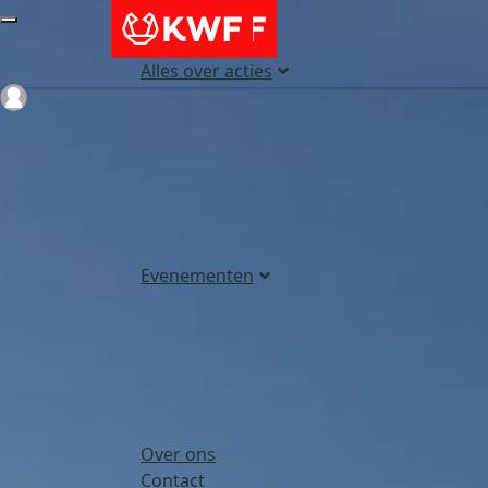
Alles over acties
Login
Evenementen
Over ons
Contact