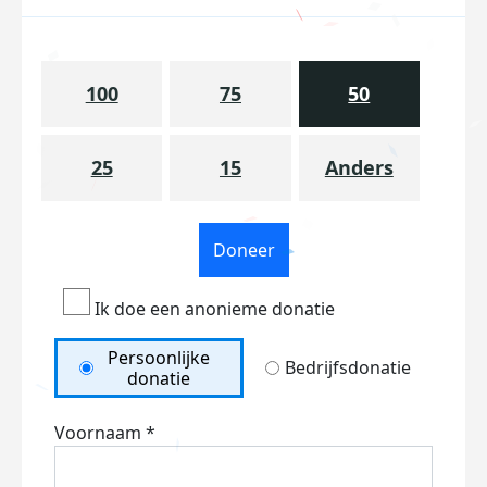
100
75
50
25
15
Anders
Doneer
Ik doe een anonieme donatie
Persoonlijke
Bedrijfsdonatie
donatie
Voornaam *