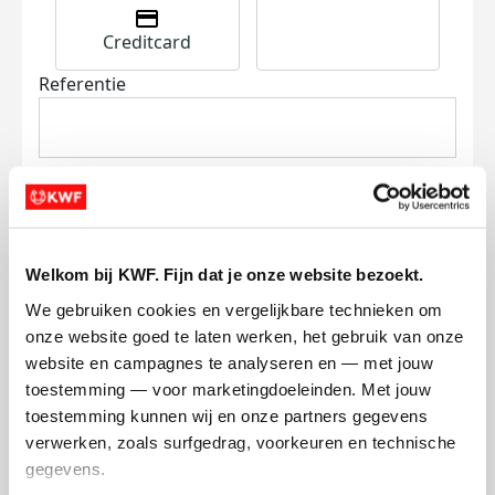
Creditcard
Referentie
Welkom bij KWF. Fijn dat je onze website bezoekt.
Ik wil bijdragen aan de transactiekosten
We gebruiken cookies en vergelijkbare technieken om 
en betaal €0.75 extra.
onze website goed te laten werken, het gebruik van onze 
Doneer nu
website en campagnes te analyseren en — met jouw 
toestemming — voor marketingdoeleinden. Met jouw 
toestemming kunnen wij en onze partners gegevens 
verwerken, zoals surfgedrag, voorkeuren en technische 
gegevens.