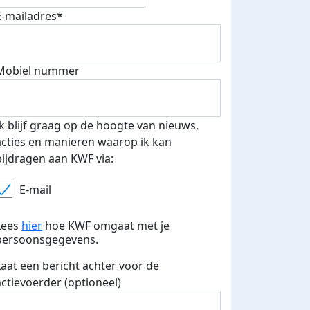
E-mailadres*
Mobiel nummer
Ik blijf graag op de hoogte van nieuws,
acties en manieren waarop ik kan
bijdragen aan KWF via:
E-mail
Lees
hier
hoe KWF omgaat met je
persoonsgegevens.
Laat een bericht achter voor de
actievoerder (optioneel)