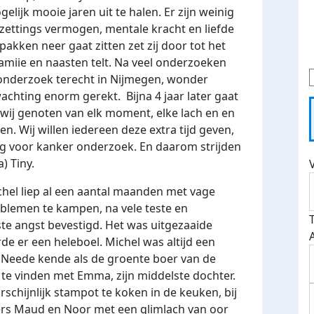
lijk mooie jaren uit te halen. Er zijn weinig
ettings vermogen, mentale kracht en liefde
akken neer gaat zitten zet zij door tot het
amiie en naasten telt. Na veel onderzoeken
n onderzoek terecht in Nijmegen, wonder
chting enorm gerekt. Bijna 4 jaar later gaat
wij genoten van elk moment, elke lach en en
n. Wij willen iedereen deze extra tijd geven,
dig voor kanker onderzoek. En daarom strijden
) Tiny.
Michel liep al een aantal maanden met vage
blemen te kampen, na vele teste en
e angst bevestigd. Het was uitgezaaide
erde er een heleboel. Michel was altijd een
n Neede kende als de groente boer van de
s te vinden met Emma, zijn middelste dochter.
rschijnlijk stampot te koken in de keuken, bij
ters Maud en Noor met een glimlach van oor