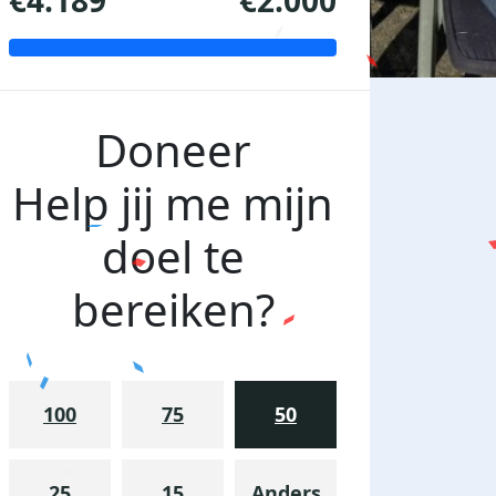
€4.189
€2.000
Doneer
Help jij me mijn
doel te
bereiken?
100
75
50
25
15
Anders