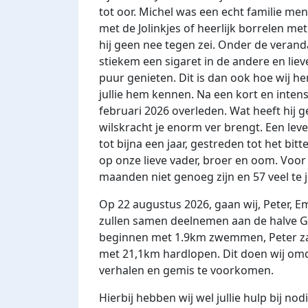
tot oor. Michel was een echt familie me
met de Jolinkjes of heerlijk borrelen me
hij geen nee tegen zei. Onder de verand
stiekem een sigaret in de andere en lie
puur genieten. Dit is dan ook hoe wij he
jullie hem kennen. Na een kort en inten
februari 2026 overleden. Wat heeft hij g
wilskracht je enorm ver brengt. Een le
tot bijna een jaar, gestreden tot het bitt
op onze lieve vader, broer en oom. Voor
maanden niet genoeg zijn en 57 veel te 
Op 22 augustus 2026, gaan wij, Peter, E
zullen samen deelnemen aan de halve Ge
beginnen met 1.9km zwemmen, Peter zal
met 21,1km hardlopen. Dit doen wij omd
verhalen en gemis te voorkomen.
Hierbij hebben wij wel jullie hulp bij nodig