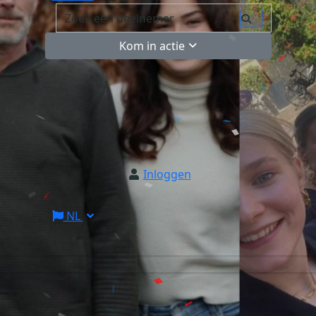
Kom in actie
Inloggen
NL