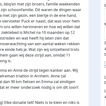
ns, bbq'en met zijn broers, familie weekenden
t zijn schoonfamilie. Dit waren de dingen waar
a met zijn gezin,
een biertje in de ene hand,
ve viervoeter Puck er naast, dat was voor hem
m ons willen herinneren en hoe wij willen dat
s ziektebed is Michel na 10 maanden op 12
estreden en wat heeft hij laten zien dat
vensverwachting van een aantal weken rekken
ere einde heb je. Wat zijn wij ontzettend trots
 hem gaan wij deze strijd aan, omdat 11
jong is.
mma en Anne de strijd tegen kanker aan. Wij
lreman triatlon in Arnhem. Anne zal
 dan 90 km fietsen en Emma zal eindigen
at er meer onderzoek nodig is om dit soort
! Elke donatie telt! Niets is te klein en niks is