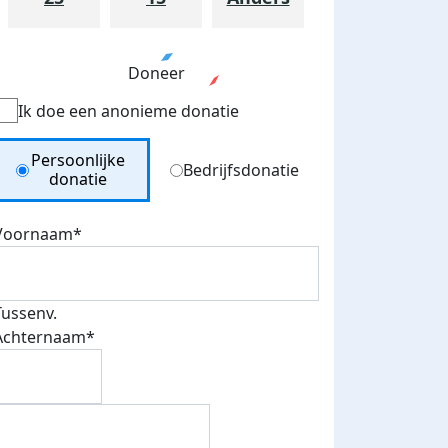
Doneer
Ik doe een anonieme donatie
Donation Type
Persoonlijke
Bedrijfsdonatie
donatie
Voornaam*
Tussenv.
Achternaam*