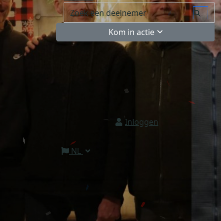
Kom in actie
Inloggen
NL