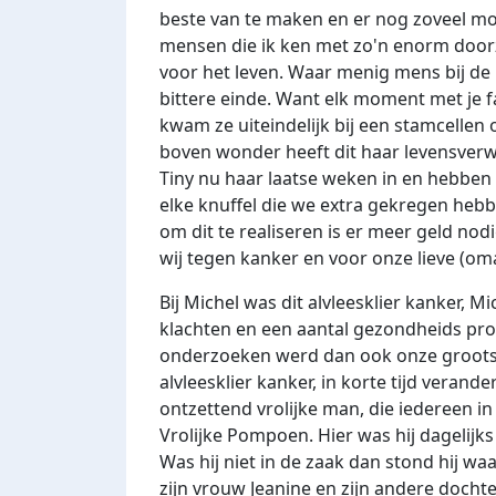
beste van te maken en er nog zoveel moge
mensen die ik ken met zo'n enorm doorz
voor het leven. Waar menig mens bij de p
bittere einde. Want elk moment met je f
kwam ze uiteindelijk bij een stamcelle
boven wonder heeft dit haar levensverwa
Tiny nu haar laatse weken in en hebben 
elke knuffel die we extra gekregen hebbe
om dit te realiseren is er meer geld no
wij tegen kanker en voor onze lieve (oma
Bij Michel was dit alvleesklier kanker, 
klachten en een aantal gezondheids pro
onderzoeken werd dan ook onze grootst
alvleesklier kanker, in korte tijd verand
ontzettend vrolijke man, die iedereen i
Vrolijke Pompoen. Hier was hij dagelijk
Was hij niet in de zaak dan stond hij waa
zijn vrouw Jeanine en zijn andere doch