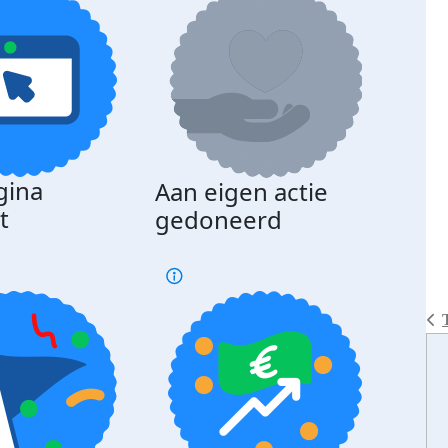
gina
Aan eigen actie
Dona
t
gedoneerd
beda