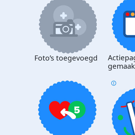
Actiepa
Foto’s toegevoegd
gemaak