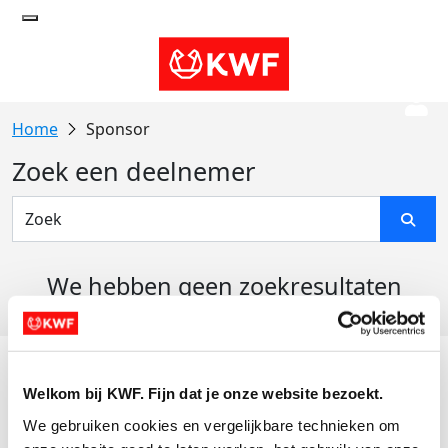
Sponsor
Zoek een deelnemer
We hebben geen zoekresultaten
gevonden
Acties
Welkom bij KWF. Fijn dat je onze website bezoekt.
Actiematerialen
We gebruiken cookies en vergelijkbare technieken om 
Evenementen