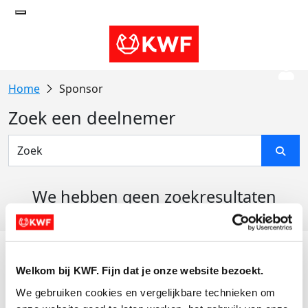
Sponsor
Zoek een deelnemer
We hebben geen zoekresultaten
gevonden
Acties
Welkom bij KWF. Fijn dat je onze website bezoekt.
Actiematerialen
We gebruiken cookies en vergelijkbare technieken om 
Evenementen