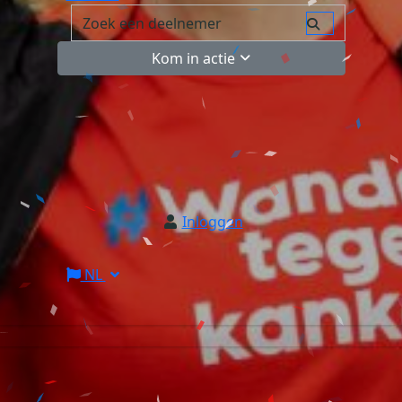
Kom in actie
Inloggen
NL