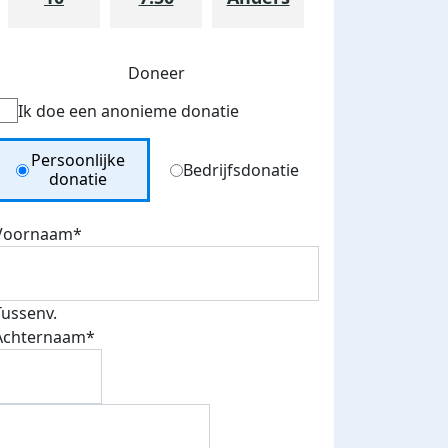
Doneer
Ik doe een anonieme donatie
Donation Type
Persoonlijke
Bedrijfsdonatie
donatie
Voornaam*
Tussenv.
Achternaam*