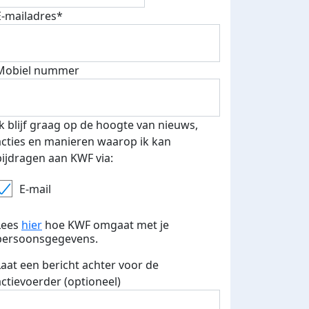
E-mailadres*
Mobiel nummer
Dag 29 wandelen KWF
Ik blijf graag op de hoogte van nieuws,
acties en manieren waarop ik kan
maandag 29 april 2024
bijdragen aan KWF via:
E-mail
Lees
hier
hoe KWF omgaat met je
persoonsgegevens.
Laat een bericht achter voor de
actievoerder (optioneel)