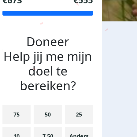
€673
€555
Doneer
Help jij me mijn
doel te
bereiken?
75
50
25
10
7.50
Anders