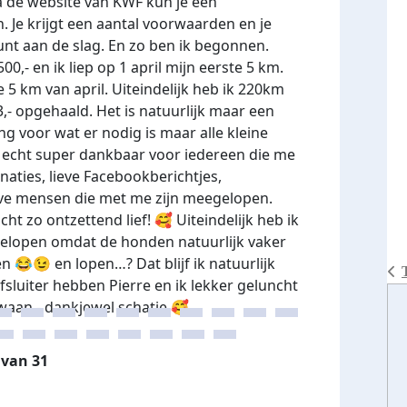
ia de website van KWF kun je een
n. Je krijgt een aantal voorwaarden en je
nt aan de slag. En zo ben ik begonnen.
0,- en ik liep op 1 april mijn eerste 5 km.
e 5 km van april. Uiteindelijk heb ik 220km
- opgehaald. Het is natuurlijk maar een
ng voor wat er nodig is maar alle kleine
en echt super dankbaar voor iedereen die me
naties, lieve Facebookberichtjes,
ieve mensen die met me zijn meegelopen.
cht zo ontzettend lief! 🥰 Uiteindelijk heb ik
gelopen omdat de honden natuurlijk vaker
n 😂😉 en lopen…? Dat blijf ik natuurlijk
luiter hebben Pierre en ik lekker geluncht
waan - dankjewel schatje 🥰
 van 31