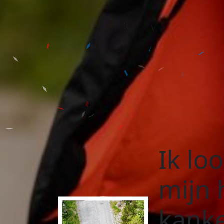
Ik lo
mijn
kank