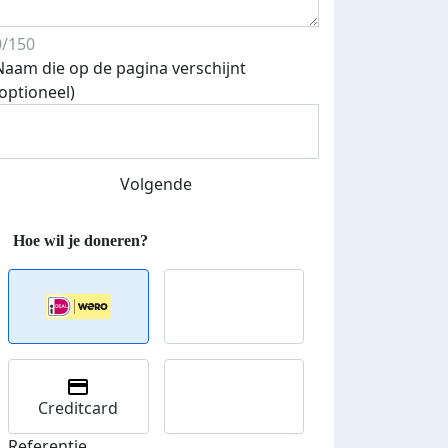
0/150
Naam die op de pagina verschijnt
(optioneel)
Volgende
Vandaag gelopen met Lisa en Johan (mijn schoonvader van
hij loopt nog iedere week een paar keer en wilde ook met
keer meelopen! Dat ging prima! Prachtig weer ☀️ en even
pauzedrankje genomen bij de Sonse Haven 🍹 Bubba was
geschrokken van twee knallen 😱 en zo nerveus aan de ri
zielig. Indy is vandaag jarig en trekt zich daarvan alles ni
Creditcard
Deel op
Referentie