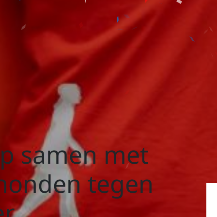
op samen met
 honden tegen
er