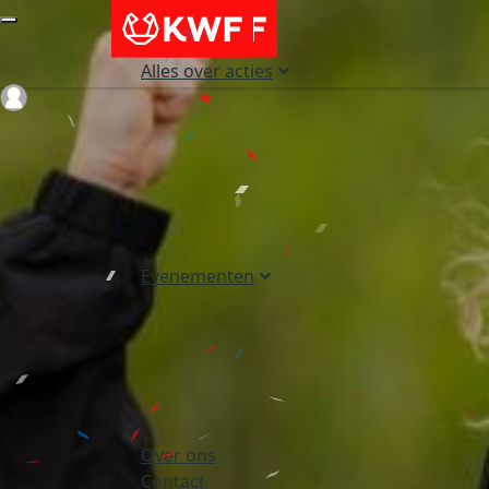
Alles over acties
Login
Evenementen
Over ons
Contact