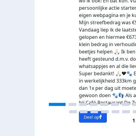
wil ik ook! En dat kon. V
persoonlijke actie starte
eigen webpagina en je ku
Mijn streefbedrag was €50
Vandaag liep ik de laatst
gelopen en hiermee €673,
klein bedrag in verhoudi
beetjes helpen 🙏🏻 Ik b
heeft gesteund d.m.v. do
whatsappjes en al die l
Super bedankt! 🙏🏻❤️🐾 E
in werkelijkheid 333km 
dan 1x per dag uit moete
gewoon doen 🐾👣 Als afs
bij Café-Restaurant De Z
Deel op
1