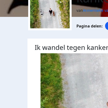
van
Annemieke va
Ik wandel tegen kanke