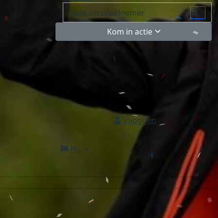
Kom in actie
Inloggen
NL