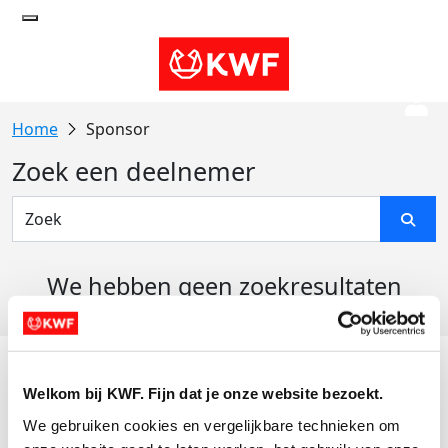
Sponsor
Zoek een deelnemer
We hebben geen zoekresultaten
gevonden
Acties
Welkom bij KWF. Fijn dat je onze website bezoekt.
Actiematerialen
We gebruiken cookies en vergelijkbare technieken om 
Evenementen