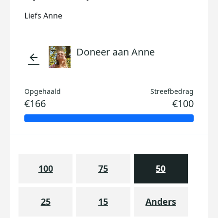
Liefs Anne
Doneer aan Anne
arrow_back
Opgehaald
Streefbedrag
€166
€100
100
75
50
25
15
Anders