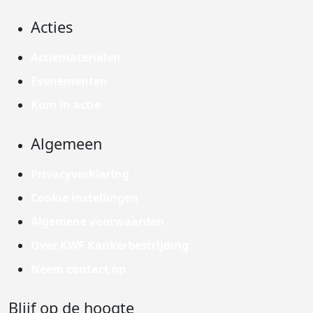
Acties
Actiematerialen
Evenementen
Kom in actie
Algemeen
Privacyverklaring
Cookie instellingen
Algemene voorwaarden
Over KWF Kankerbestrijding
Neem contact op
Blijf op de hoogte