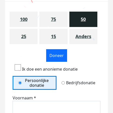
100
75
50
25
15
Anders
Doneer
Ik doe een anonieme donatie
Persoonlijke
Bedrijfsdonatie
donatie
Voornaam *