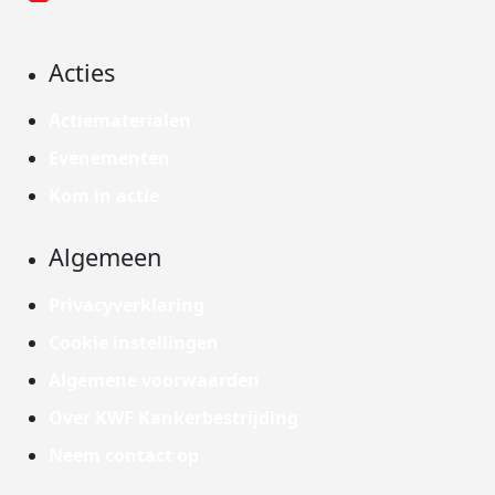
Acties
Actiematerialen
Evenementen
Kom in actie
Algemeen
Privacyverklaring
Cookie instellingen
Algemene voorwaarden
Over KWF Kankerbestrijding
Neem contact op