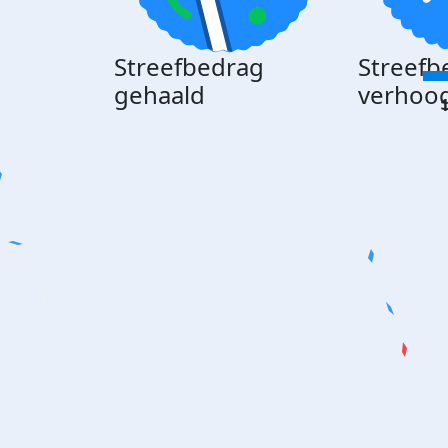
Streefbedrag
Streefb
gehaald
verhoo
1