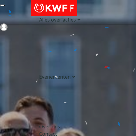
Alles over acties
Login
Evenementen
Over ons
Contact