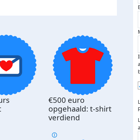
urs
€500 euro
Gede
t
opgehaald: t-shirt
med
verdiend