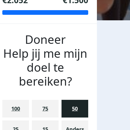
€2.052
€1.500
Doneer
Help jij me mijn
doel te
bereiken?
100
75
50
25
15
Anders