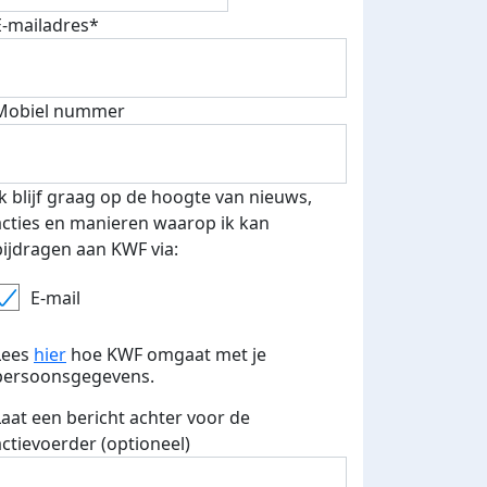
E-mailadres*
Mobiel nummer
Ik blijf graag op de hoogte van nieuws,
acties en manieren waarop ik kan
bijdragen aan KWF via:
E-mail
Eerste 5 donaties
Lees
hier
hoe KWF omgaat met je
eld op social
ontvangen
persoonsgegevens.
ia
Laat een bericht achter voor de
actievoerder (optioneel)