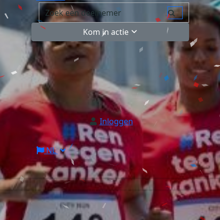
Kom in actie
Inloggen
NL