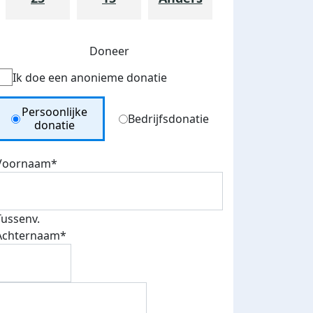
Doneer
Ik doe een anonieme donatie
Donation Type
Persoonlijke
Bedrijfsdonatie
donatie
Voornaam*
Tussenv.
Achternaam*