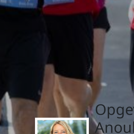
Opgev
Anou