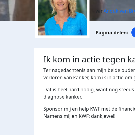
van
Anouk van B
Ik kom in actie tegen k
Ter nagedachtenis aan mijn beide oud
verloren van kanker, kom ik in actie om
Dat is heel hard nodig, want nog steeds
diagnose kanker.
Sponsor mij en help KWF met de financi
Namens mij en KWF: dankjewel!