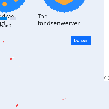
edrag
Top
gd
fondsenwerver
 van 2
Doneer