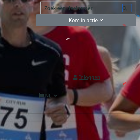
Kom in actie
Inloggen
NL