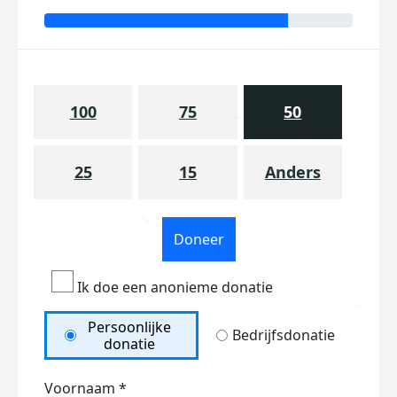
100
75
50
25
15
Anders
Doneer
Ik doe een anonieme donatie
Persoonlijke
Bedrijfsdonatie
donatie
Voornaam *