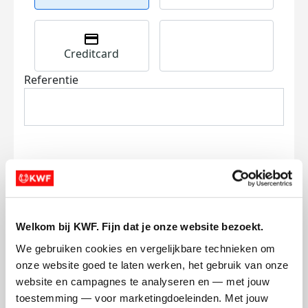
Creditcard
Referentie
Ik wil bijdragen aan de transactiekosten
en betaal €0.75 extra.
Welkom bij KWF. Fijn dat je onze website bezoekt.
We gebruiken cookies en vergelijkbare technieken om 
Doneer nu
onze website goed te laten werken, het gebruik van onze 
website en campagnes te analyseren en — met jouw 
toestemming — voor marketingdoeleinden. Met jouw 