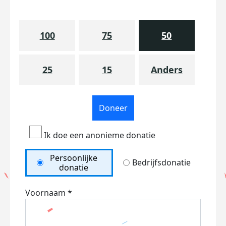
100
75
50
25
15
Anders
Doneer
Ik doe een anonieme donatie
Persoonlijke
Bedrijfsdonatie
donatie
Voornaam *