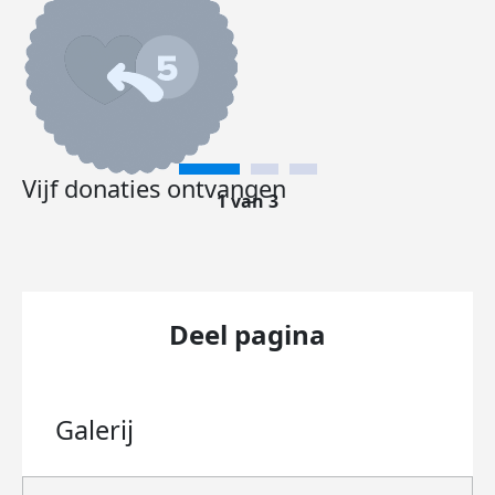
Vijf donaties ontvangen
1 van 3
Deel pagina
Galerij