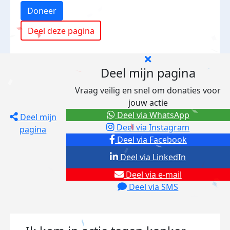
Doneer
Deel deze pagina
Deel mijn pagina
Vraag veilig en snel om donaties voor
jouw actie
Deel via WhatsApp
Deel mijn
Deel via Instagram
pagina
Deel via Facebook
Deel via LinkedIn
Deel via e-mail
Deel via SMS