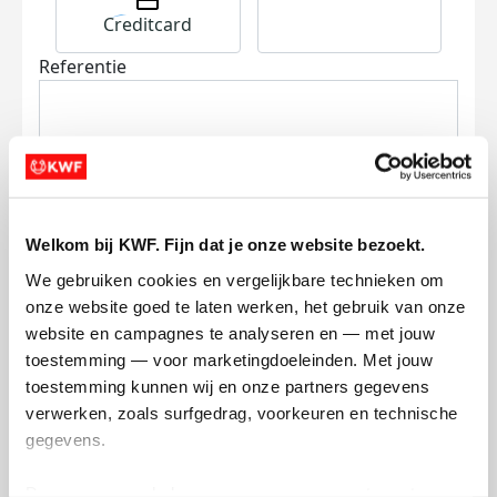
Creditcard
Referentie
Welkom bij KWF. Fijn dat je onze website bezoekt.
Ik wil bijdragen aan de transactiekosten
We gebruiken cookies en vergelijkbare technieken om 
en betaal €0.75 extra.
onze website goed te laten werken, het gebruik van onze 
website en campagnes te analyseren en — met jouw 
Doneer nu
toestemming — voor marketingdoeleinden. Met jouw 
toestemming kunnen wij en onze partners gegevens 
verwerken, zoals surfgedrag, voorkeuren en technische 
gegevens.
Opgehaald
Streefbedrag
Deze gegevens helpen ons om campagnes te meten, 