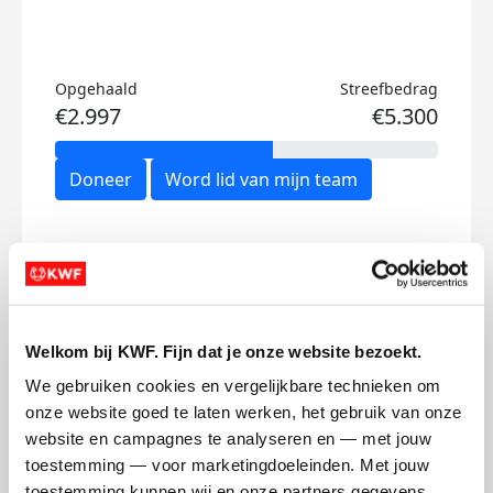
Opgehaald
Streefbedrag
€2.997
€5.300
Doneer
Word lid van mijn team
Updates
Welkom bij KWF. Fijn dat je onze website bezoekt.
We gebruiken cookies en vergelijkbare technieken om 
Combipro hindernis
onze website goed te laten werken, het gebruik van onze 
website en campagnes te analyseren en — met jouw 
dinsdag 31 oktober 2023
toestemming — voor marketingdoeleinden. Met jouw 
toestemming kunnen wij en onze partners gegevens 