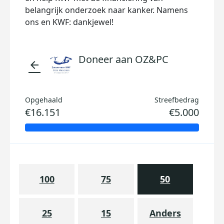
belangrijk onderzoek naar kanker. Namens
ons en KWF: dankjewel!
Doneer aan OZ&PC
arrow_back
Opgehaald
Streefbedrag
€16.151
€5.000
100
75
50
25
15
Anders