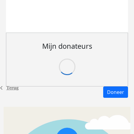
Mijn donateurs
Terug
Doneer