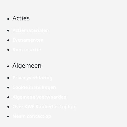
Acties
Actiematerialen
Evenementen
Kom in actie
Algemeen
Privacyverklaring
Cookie instellingen
Algemene voorwaarden
Over KWF Kankerbestrijding
Neem contact op