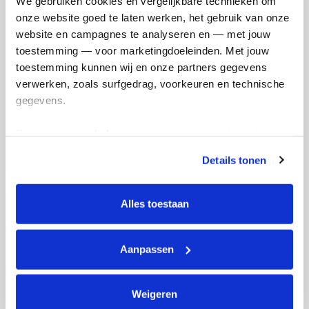
We gebruiken cookies en vergelijkbare technieken om 
Volgende
onze website goed te laten werken, het gebruik van onze 
website en campagnes te analyseren en — met jouw 
Volgende
toestemming — voor marketingdoeleinden. Met jouw 
toestemming kunnen wij en onze partners gegevens 
verwerken, zoals surfgedrag, voorkeuren en technische 
gegevens.
Deze gegevens helpen ons om campagnes te meten, 
prestaties te verbeteren en relevante KWF-content te 
Details tonen
tonen. Je kunt je toestemming op elk moment wijzigen of 
Creditcard
intrekken via Cookie instellingen onderaan de pagina. De 
lijst met cookies is te vinden in het tabblad “details”.
Referentie
Alles toestaan
Aanpassen
Weigeren