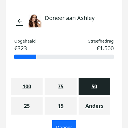
Doneer aan Ashley
arrow_back
Opgehaald
Streefbedrag
€323
€1.500
100
75
50
25
15
Anders
Doneer