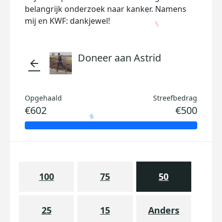
belangrijk onderzoek naar kanker. Namens
mij en KWF: dankjewel!
Doneer aan Astrid
arrow_back
Opgehaald
Streefbedrag
€602
€500
100
75
50
25
15
Anders