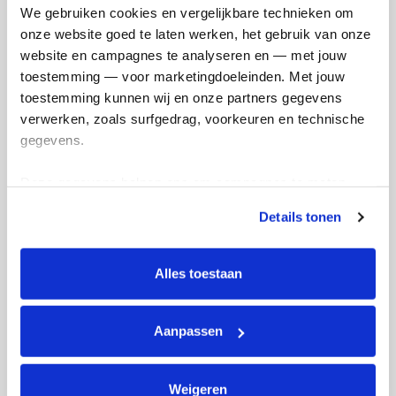
We gebruiken cookies en vergelijkbare technieken om 
onze website goed te laten werken, het gebruik van onze 
website en campagnes te analyseren en — met jouw 
Ik wil bijdragen aan de transactiekosten
toestemming — voor marketingdoeleinden. Met jouw 
en betaal €0.75 extra.
toestemming kunnen wij en onze partners gegevens 
verwerken, zoals surfgedrag, voorkeuren en technische 
Doneer nu
gegevens.
Deze gegevens helpen ons om campagnes te meten, 
prestaties te verbeteren en relevante KWF-content te 
Details tonen
tonen. Je kunt je toestemming op elk moment wijzigen of 
Opgehaald
Streefbedrag
intrekken via Cookie instellingen onderaan de pagina. De 
€602
€500
lijst met cookies is te vinden in het tabblad “details”.
Alles toestaan
Doneer
Word lid van mijn team
Aanpassen
Badges
Weigeren