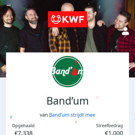
Band’um
van
Band’um strijdt mee
Opgehaald
Streefbedrag
€7.338
€1.000