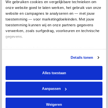
We gebruiken cookies en vergelijkbare technieken om 
onze website goed te laten werken, het gebruik van onze 
Ik wil bijdragen aan de transactiekosten
website en campagnes te analyseren en — met jouw 
en betaal €0.75 extra.
toestemming — voor marketingdoeleinden. Met jouw 
toestemming kunnen wij en onze partners gegevens 
Doneer nu
verwerken, zoals surfgedrag, voorkeuren en technische 
gegevens.
Deze gegevens helpen ons om campagnes te meten, 
prestaties te verbeteren en relevante KWF-content te 
Opgehaald
Streefbedrag
Details tonen
tonen. Je kunt je toestemming op elk moment wijzigen of 
€7.338
€1.000
intrekken via Cookie instellingen onderaan de pagina. De 
lijst met cookies is te vinden in het tabblad “details”.
Alles toestaan
Doneer
Word lid van mijn team
Aanpassen
Badges
Weigeren