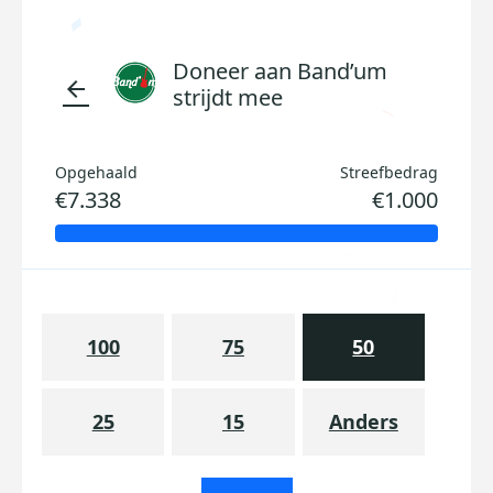
Doneer aan Band’um
arrow_back
strijdt mee
Opgehaald
Streefbedrag
€7.338
€1.000
100
75
50
25
15
Anders