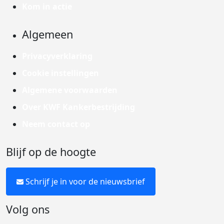
Kom in actie
Algemeen
Privacyverklaring
Cookie instellingen
Algemene voorwaarden
Over KWF Kankerbestrijding
Neem contact op
Blijf op de hoogte
Schrijf je in voor de nieuwsbrief
Volg ons