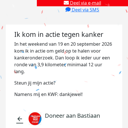
Deel via e-mail
Deel via SMS
Ik kom in actie tegen kanker
In het weekend van 19 en 20 september 2026
kom ik in actie om geld op te halen voor
kankeronderzoek. Dan loop ik ieder uur een
ronde van 3,9 kilometer, minimaal 12 uur
lang.
Steun jij mijn actie?
Namens mij en KWF: dankjewel!
Doneer aan Bastiaan
arrow_back