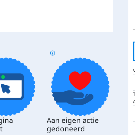
gina
Aan eigen actie
Dona
t
gedoneerd
beda