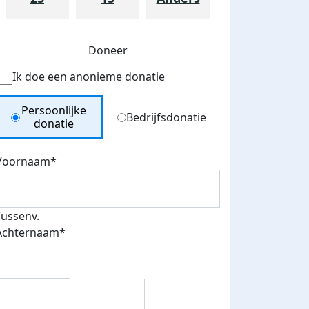
Doneer
Ik doe een anonieme donatie
Donation Type
Persoonlijke
Bedrijfsdonatie
donatie
Voornaam*
Tussenv.
Achternaam*
teurs
nkt