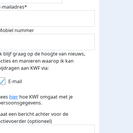
E-mailadres*
Mobiel nummer
Ik blijf graag op de hoogte van nieuws,
acties en manieren waarop ik kan
bijdragen aan KWF via:
E-mail
Lees
hier
hoe KWF omgaat met je
persoonsgegevens.
Laat een bericht achter voor de
actievoerder (optioneel)