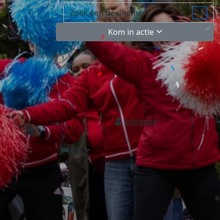
Kom in actie
Inloggen
NL