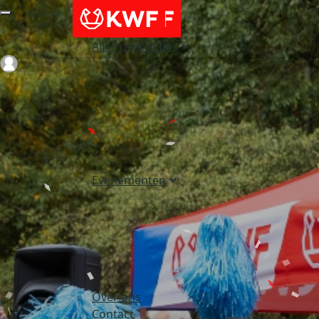
Alles over acties
Login
Evenementen
Over ons
Contact