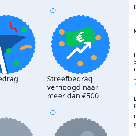
edrag
Streefbedrag
d
verhoogd naar
meer dan €500