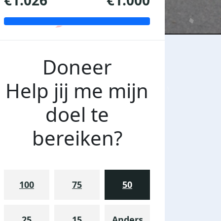
€1.026
€1.000
Doneer
Help jij me mijn
doel te
bereiken?
100
75
50
25
15
Anders