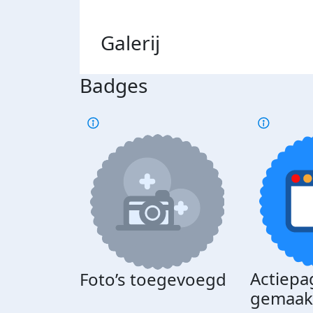
Galerij
Badges
Actiepa
Foto’s toegevoegd
gemaak