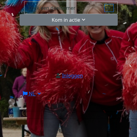
Kom in actie
Inloggen
NL